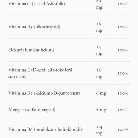
80
Vitamina C (L-acid Askorbik)
100%
mg
16
Vitamina B3 (nikotinamid)
100%
mg
14
Hekuri (fumarat hekuri)
100%
mg
Vitamina E (D-acidi alfa-tokoferil
12
100%
succinate)
mg
Vitamina B5 (kalciumi-D-pantotenat)
6 mg
100%
Mangan (sulfat mangani)
2 mg
100%
1,4
Vitamina B6 (piridoksinë hidrokloridi)
100%
mg