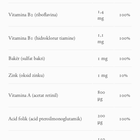
1,4
Vitamina B2 (riboflavina)
100%
mg
1,1
Vitamina B1 (hidroklorur tiamine)
100%
mg
Bakër (sulfat bakri)
1 mg
100%
Zink (oksid zinku)
1 mg
10%
800
Vitamina A (acetat retinil)
100%
μg
200
Acid folik (acid pteroilmonoglutamik)
100%
μg
150