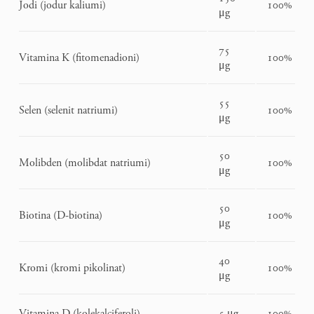
Jodi (jodur kaliumi)
100%
μg
75
Vitamina K (fitomenadioni)
100%
μg
55
Selen (selenit natriumi)
100%
μg
50
Molibden (molibdat natriumi)
100%
μg
50
Biotina (D-biotina)
100%
μg
40
Kromi (kromi pikolinat)
100%
μg
Vitamina D (kolekalciferoli)
5 μg
100%