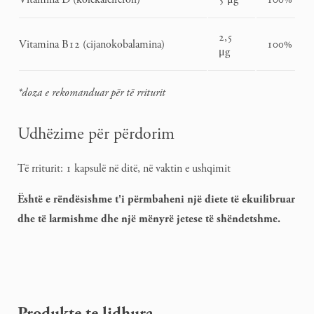
2,5
Vitamina B12 (cijanokobalamina)
100%
μg
*doza e rekomanduar për të rriturit
Udhëzime për përdorim
Të rriturit: 1 kapsulë në ditë, në vaktin e ushqimit
Është e rëndësishme t'i përmbaheni një diete të ekuilibruar
dhe të larmishme dhe një mënyrë jetese të shëndetshme.
Produkte te lidhura