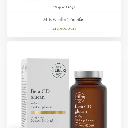
10 qese (10g)
M.E.V. Feller® Probifast
imunologji