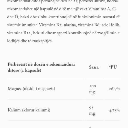
rekomanduar ditor përmbajnë deri në 23 përbërës aktivë, ndërsa
rekomandohet një kapsulë në ditë me një vakt.Vitaminat A, C
dhe D, bakri dhe zinku kontribuojnë në funksionimin normal të
sistemit imunitar. Vitamina B2, niacina, vitamina B6, acidi folik,
vitamina B12, hekuri dhe magnezi kontribuojnë në zvogëlimin e
lodhjes dhe të rraskapitjes.
Përbërësit në dozën e rekomanduar
Sasia
*PU
ditore (1 kapsulë)
100
Magnez (oksidi i magnezit)
26,7%
mg
95
Kalium (klorur kaliumi)
4,75%
mg