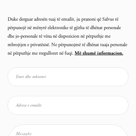
Duke derguar adresën tuaj të emailit, ju pranoni që Salvus të
përpunojë në mënyrë elektronike të gjitha të dhënat personale
dhe jo-personale të vëna në dispozicion në përputhje me
mbrojtjen e privatësisë. Ne përpunojmë të dhënat tuaja personale
në përputhje me rregulloret në fuqi.
Më shumë informacion.