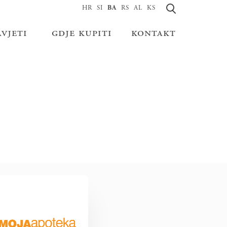
HR
SI
BA
RS
AL
KS
avjeti
gdje kupiti
kontakt