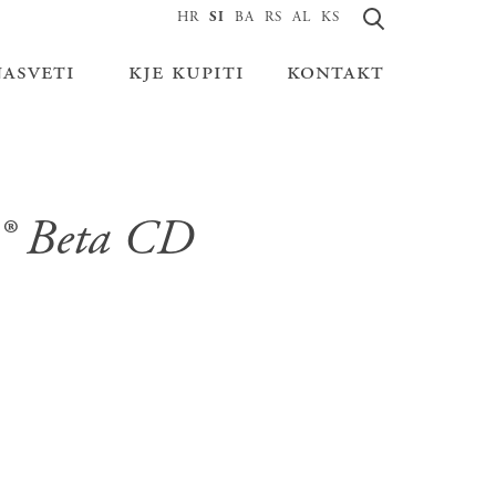
HR
SI
BA
RS
AL
KS
nasveti
kje kupiti
kontakt
r® Beta CD