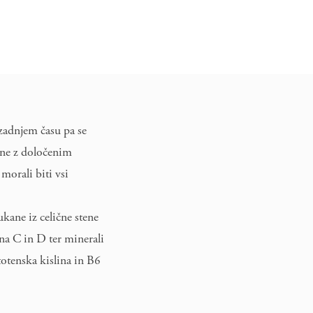
 zadnjem času pa se
zane z določenim
morali biti vsi
kane iz celične stene
na C in D ter minerali
totenska kislina in B6