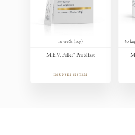
10 vrečk (10g)
60 ka
M.E.V. Feller® Probifast
M.
imunski sistem