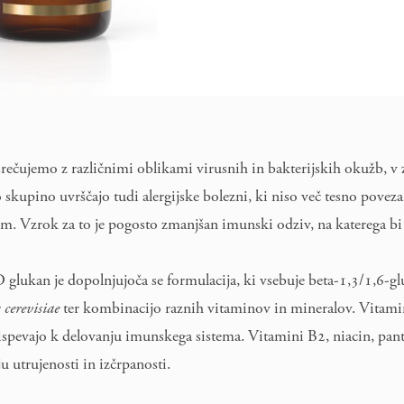
srečujemo z različnimi oblikami virusnih in bakterijskih okužb, v
o skupino uvrščajo tudi alergijske bolezni, ki niso več tesno pove
. Vzrok za to je pogosto zmanjšan imunski odziv, na katerega bi 
 glukan je dopolnjujoča se formulacija, ki vsebuje beta-1,3/1,6-glu
 cerevisiae
ter kombinacijo raznih vitaminov in mineralov. Vitami
rispevajo k delovanju imunskega sistema. Vitamini B2, niacin, pan
u utrujenosti in izčrpanosti.