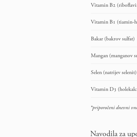
Vitamin B2 (riboflav
Vitamin B1 (tiamin-h
Bakar (bakrov sulfat)
Mangan (manganov su
Selen (natrijev selenit
Vitamin D3 (holekalc
*priporočeni dnevni vno
Navodila za u