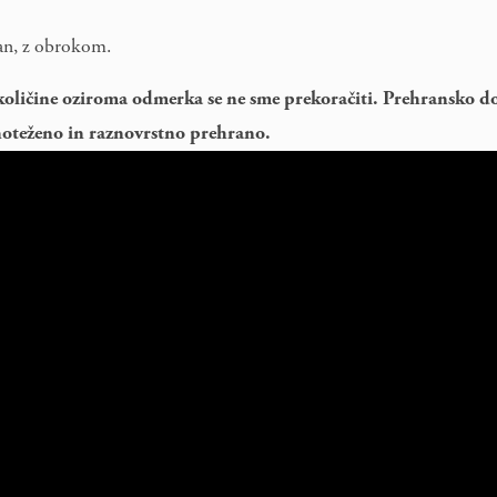
dan, z obrokom.
oličine oziroma odmerka se ne sme prekoračiti. Prehransko do
oteženo in raznovrstno prehrano.