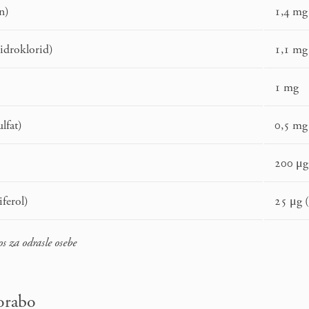
in)
1,4 mg
idroklorid)
1,1 mg
1 mg
lfat)
0,5 mg
)
200 μg
iferol)
25 μg (
s za odrasle osebe
porabo