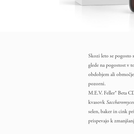
Skozi leto se pogosto 
glede na pogostost v t
obdobjem ali območjem
pozorni.
M.E.V. Feller® Beta CD
kvasovk
Saccharomyces
selen, baker in cink p
prispevajo k zmanjšanj